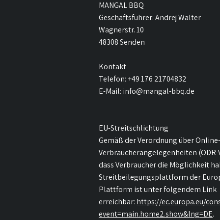
MANGAL BBQ
Geschäftsführer: Andrej Walter
Wagnerstr. 10
48308 Senden
Kontakt
Telefon: +49 176 21704832
E-Mail:
info@mangal-bbq.de
EU-Streitschlichtung
Gemäß der Verordnung über Online-
Verbraucherangelegenheiten (ODR-V
dass Verbraucher die Möglichkeit h
Streitbeilegungsplattform der Euro
Plattform ist unter folgendem Link
erreichbar:
https://ec.europa.eu/co
event=main.home2.show&lng=DE
.